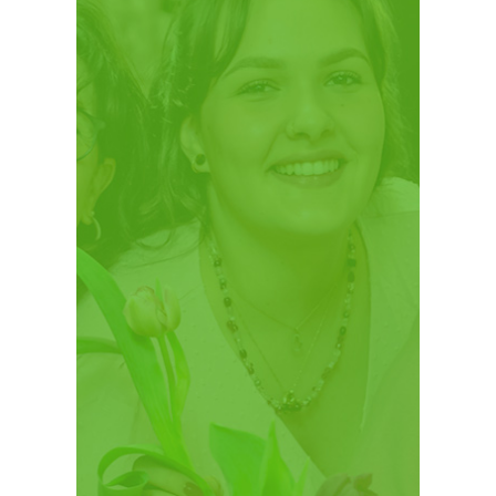
Kreatives
Blumenfachgesc
häft
Wir sehen jede Blüte in ihrer ganzen
Faszination und gestalten gerne mit
natürlichem Stil viele schöne
Werkstücke, jedes für sich ein Unikat.
Unser Credo: Mit Blumen ein Stück
Lebensfreude schenken.