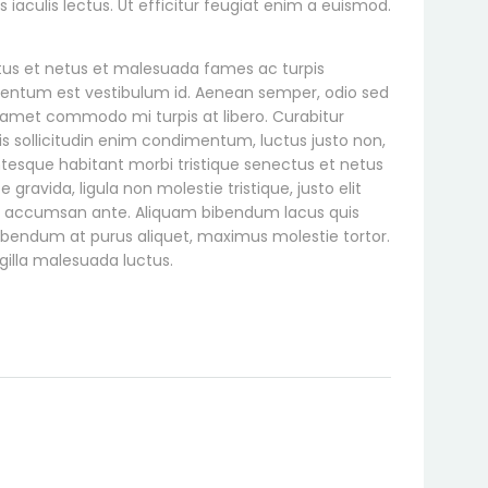
us iaculis lectus. Ut efficitur feugiat enim a euismod.
ctus et netus et malesuada fames ac turpis
ermentum est vestibulum id. Aenean semper, odio sed
 sit amet commodo mi turpis at libero. Curabitur
is sollicitudin enim condimentum, luctus justo non,
entesque habitant morbi tristique senectus et netus
ravida, ligula non molestie tristique, justo elit
a accumsan ante. Aliquam bibendum lacus quis
bibendum at purus aliquet, maximus molestie tortor.
ingilla malesuada luctus.