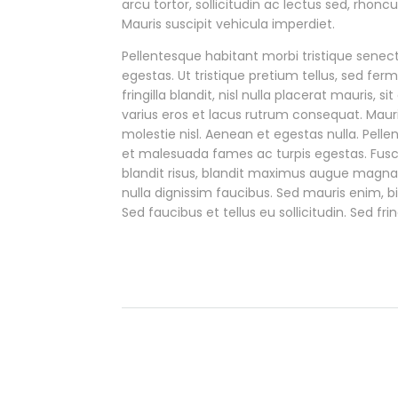
arcu tortor, sollicitudin ac lectus sed, rhonc
Mauris suscipit vehicula imperdiet.
Pellentesque habitant morbi tristique sene
egestas. Ut tristique pretium tellus, sed f
fringilla blandit, nisl nulla placerat mauris,
varius eros et lacus rutrum consequat. Maur
molestie nisl. Aenean et egestas nulla. Pell
et malesuada fames ac turpis egestas. Fusce g
blandit risus, blandit maximus augue magn
nulla dignissim faucibus. Sed mauris enim, 
Sed faucibus et tellus eu sollicitudin. Sed fr